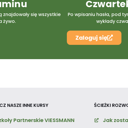
aminu
Czwartek
ą znajdowały się wszystkie
Po wpisaniu hasła, pod ty
a żywo.
wykłady czwar
Zaloguj się
CZ NASZE INNE KURSY
ŚCIEŻKI ROZW
zkoły Partnerskie VIESSMANN
Jak zosta