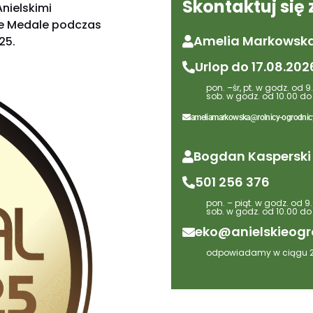
Skontaktuj się
nielskimi
e Medale podczas
Amelia Markowsk
25.
Urlop do 17.08.202
pon. –śr, pt. w godz. od 9
sob. w godz. od 10.00 do
ameliamarkowska@rolnicy-ogrodnicy
Bogdan Kasperski
501 256 376
pon. – piąt. w godz. od 9
sob. w godz. od 10.00 do
eko@anielskieogr
odpowiadamy w ciągu 2