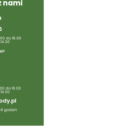
 z nami
a
6
.00 do 16.00
 14.00
.pl
.00 do 16.00
 14.00
ody.pl
4 godzin