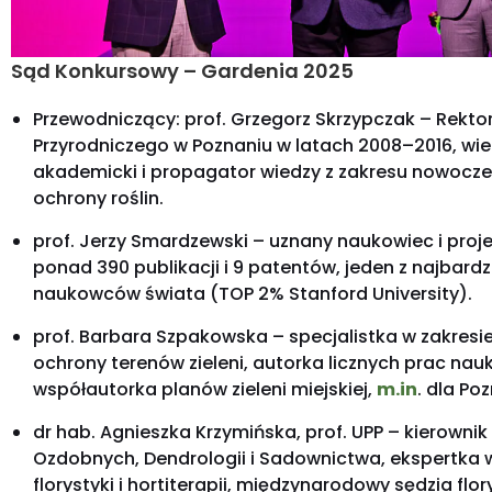
Sąd Konkursowy – Gardenia 2025
Przewodniczący: prof. Grzegorz Skrzypczak – Rekto
Przyrodniczego w Poznaniu w latach 2008–2016, wiel
akademicki i propagator wiedzy z zakresu nowocze
ochrony roślin.
prof. Jerzy Smardzewski – uznany naukowiec i proje
ponad 390 publikacji i 9 patentów, jeden z najbard
naukowców świata (TOP 2% Stanford University).
prof. Barbara Szpakowska – specjalistka w zakresie
ochrony terenów zieleni, autorka licznych prac nau
współautorka planów zieleni miejskiej,
m.in
. dla Po
dr hab. Agnieszka Krzymińska, prof. UPP – kierownik
Ozdobnych, Dendrologii i Sadownictwa, ekspertka w
florystyki i hortiterapii, międzynarodowy sędzia flor