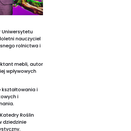
r Uniwersytetu
oletni nauczyciel
snego rolnictwa i
ktant mebli, autor
ziej wpływowych
 kształtowania i
kowych i
znania.
 Katedry Roślin
 dziedzinie
ystyczny.