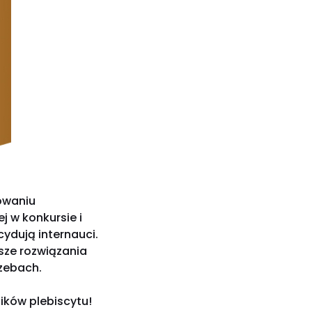
sowaniu
j w konkursie i
ydują internauci.
sze rozwiązania
rzebach.
ików plebiscytu!