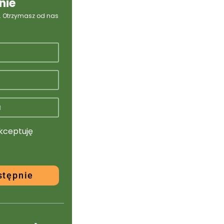
nie
e. Otrzymasz od nas
akceptuję
stępnie