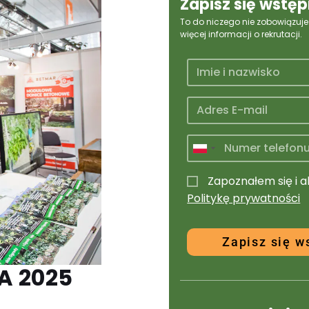
Zapisz się wstęp
To do niczego nie zobowiązuj
więcej informacji o rekrutacji.
P
o
Zapoznałem się i 
l
Politykę prywatności
a
n
d
Zapisz się w
+
A 2025
4
8