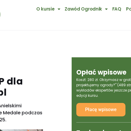
O kursie
Zawód Ogrodnik
FAQ
Pa
Opłać wpisowe
P dla
Koszt: 280 zł. Otrzymasz w grati
projektujemy ogrody?" (489 str
pl
wykładów ekspertów jeszcze pr
edycji kursu.
nielskimi
Płacę wpisowe
e Medale podczas
25.