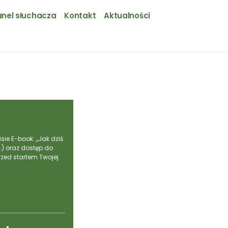
nel słuchacza
Kontakt
Aktualności
sie E-book: ,,Jak dziś
.) oraz dostęp do
zed startem Twojej