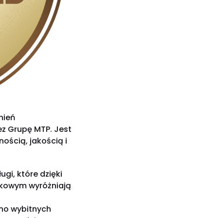
nień
z Grupę MTP. Jest
ością, jakością i
ugi, które dzięki
tkowym wyróżniają
ono wybitnych