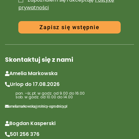
l
prywatności
a
n
d
Zapisz się wstępnie
+
4
8
Skontaktuj się z nami
Amelia Markowska
Urlop do 17.08.2026
pon. –śr, pt. w godz. od 9.00 do 16.00
sob. w godz. od 10.00 do 14.00
ameliamarkowska@rolnicy-ogrodnicy.pl
Bogdan Kasperski
501 256 376