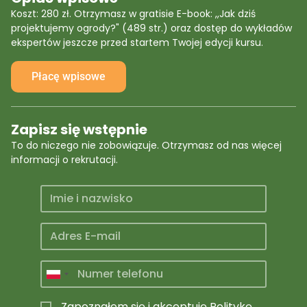
Koszt: 280 zł. Otrzymasz w gratisie E-book: ,,Jak dziś
projektujemy ogrody?" (489 str.) oraz dostęp do wykładów
ekspertów jeszcze przed startem Twojej edycji kursu.
Płacę wpisowe
Zapisz się wstępnie
To do niczego nie zobowiązuje. Otrzymasz od nas więcej
informacji o rekrutacji.
P
o
Zapoznałem się i akceptuję
Politykę